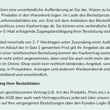
llen eine unverbindliche Aufforderung an Sie dar, Waren zu k
 Produkte in den Warenkorb legen. Im Laufe des Bestellproze
iefermodalitäten etc. ein. Erst mit dem Anklicken des Bestell
schluss eines Kaufvertrags ab. Sie können eine verbindliche B
er E-Mail erfolgende Zugangsbestätigung Ihrer Bestellung st
gebot innerhalb von 2-7 Werktagen unter Zusendung einer Auft
 Ablauf der in Satz 1 genannten Frist gilt Ihr Angebot als abg
i einer telefonischen Bestellung kommt der Kaufvertrag zusta
 nicht sofort angenommen, dann sind Sie auch nicht mehr da
e im Online-Shop stellt kein rechtlich bindendes Angebot, son
Shop, in Prospekten, Anzeigen und anderem Werbematerial en
bleibend und unverbindlich.
ng Ihrer Bestelldaten
zum geschlossenen Vertrag (z.B. Art des Produkts, Preis etc.) 
 die AGB aber auch nach Vertragsschluss jederzeit über unsere
ie auf Ihre vergangenen Bestellungen über den Kunden LogIn-