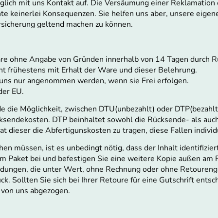
glich mit uns Kontakt auf. Die Versäumung einer Reklamation 
te keinerlei Konsequenzen. Sie helfen uns aber, unsere eig
ersicherung geltend machen zu können.
are ohne Angabe von Gründen innerhalb von 14 Tagen durch 
nt frühestens mit Erhalt der Ware und dieser Belehrung.
ns nur angenommen werden, wenn sie Frei erfolgen.
der EU.
de die Möglichkeit, zwischen DTU(unbezahlt) oder DTP(bezahl
cksendekosten. DTP beinhaltet sowohl die Rücksende- als auch
t dieser die Abfertigunskosten zu tragen, diese Fallen individ
hen müssen, ist es unbedingt nötig, dass der Inhalt identifizie
m Paket bei und befestigen Sie eine weitere Kopie außen am 
ndungen, die unter Wert, ohne Rechnung oder ohne Retoureng
. Sollten Sie sich bei Ihrer Retoure für eine Gutschrift entsc
 von uns abgezogen.