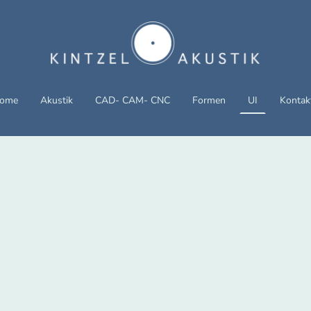
ome
Akustik
CAD- CAM- CNC
Formen
UI
Kontak